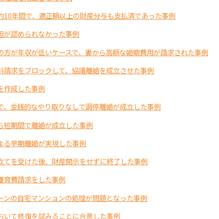
約10年間で、適正額以上の財産分与も支払済であった事例
担が認められなかった事例
の方が年収が低いケースで、妻から高額な婚姻費用が請求された事例
料請求をブロックして、協議離婚を成立させた事例
を作成した事例
で、金銭的なやり取りなしで調停離婚が成立した事例
ら短期間で離婚が成立した事例
よる早期離婚が実現した事例
立てを受けた後、財産開示をせずに終了した事例
養育費請求をした事例
ーンの自宅マンションの処理が問題となった事例
おいて修復を試みることに合意した事例