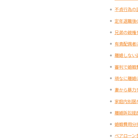
不貞行為の
定年退職後
兄弟の親権
有責配偶者
離婚しない
審判で婚姻
頑なに離婚
妻から暴力
家庭内別居
離婚訴訟提
婚姻費用分
ペアローン