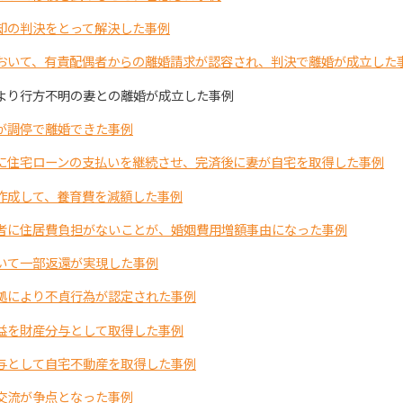
却の判決をとって解決した事例
おいて、有責配偶者からの離婚請求が認容され、判決で離婚が成立した
より行方不明の妻との離婚が成立した事例
が調停で離婚できた事例
に住宅ローンの支払いを継続させ、完済後に妻が自宅を取得した事例
作成して、養育費を減額した事例
者に住居費負担がないことが、婚姻費用増額事由になった事例
いて一部返還が実現した事例
拠により不貞行為が認定された事例
益を財産分与として取得した事例
与として自宅不動産を取得した事例
交流が争点となった事例