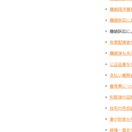
離婚請求棄
離婚訴訟に
離婚訴訟に
有責配偶者
離婚後も夫
公正証書を
支払い義務
養育費につ
別居後の証
自宅の売却
妻が財産分
親権・面会