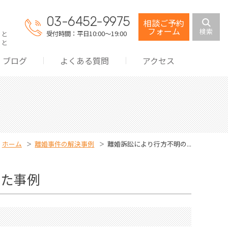
03-6452-9975
相談ご予約
フォーム
検索
受付時間：平日10:00～19:00
こと
こと
ブログ
よくある質問
アクセス
・監護権
分与
費用・養育費
料
ホーム
離婚事件の解決事例
離婚訴訟により行方不明の...
分割
した事例
交流