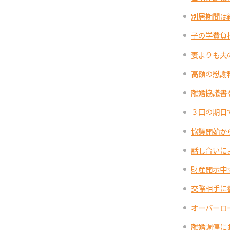
別居期間は
子の学費負
妻よりも夫
高額の慰謝
離婚協議書
３回の期日
協議開始か
話し合いに
財産開示申
交際相手に
オーバーロ
離婚調停に