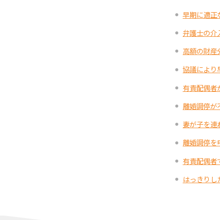
早期に適正
弁護士の介
高額の財産
協議により
有責配偶者
離婚調停が
妻が子を連
離婚調停を
有責配偶者
はっきりし