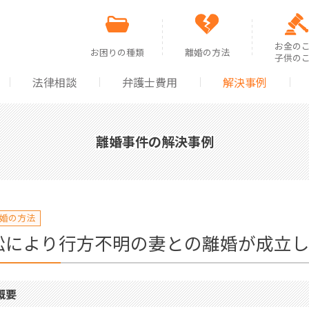
お金の
お困りの種類
離婚の方法
子供の
法律相談
弁護士費用
解決事例
離婚を求められた
離婚の方法の選択
親権
離婚したい
協議による離婚
財産
離婚事件の解決事例
裁判所から通知が来た
調停による離婚
婚姻
浮気をした・浮気をされた
裁判による離婚
慰謝
離婚後のトラブル
年金
婚の方法
訟により行方不明の妻との離婚が成立
離婚協議書・公正証書を作成したい
面会
概要