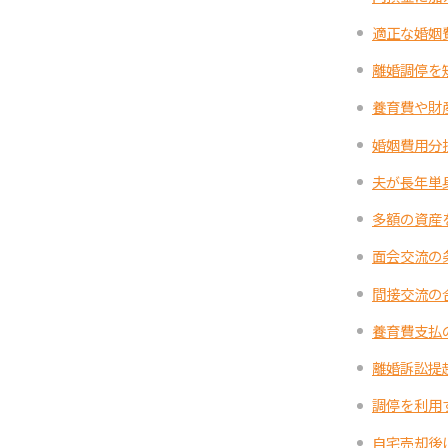
適正な婚姻
離婚調停を
養育費や財
婚姻費用分
夫が長年単
多額の資産
面会交流の
間接交流の
養育費支払
離婚訴訟提
調停を利用
自宅売却後