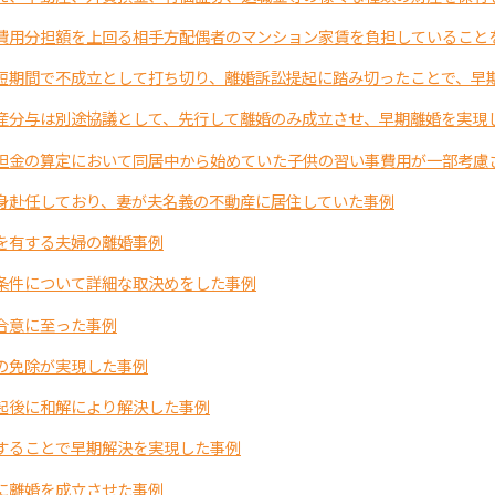
費用分担額を上回る相手方配偶者のマンション家賃を負担していること
短期間で不成立として打ち切り、離婚訴訟提起に踏み切ったことで、早
産分与は別途協議として、先行して離婚のみ成立させ、早期離婚を実現
担金の算定において同居中から始めていた子供の習い事費用が一部考慮
身赴任しており、妻が夫名義の不動産に居住していた事例
を有する夫婦の離婚事例
条件について詳細な取決めをした事例
合意に至った事例
の免除が実現した事例
起後に和解により解決した事例
することで早期解決を実現した事例
に離婚を成立させた事例