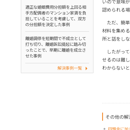
いので意味が
適正な婚姻費用分担額を上回る相
認められる場
手方配偶者のマンション家賃を負
担していることを考慮して、双方
ただ、簡単
の分担額を決定した事例
材料を集める
離婚調停を短期間で不成立として
所と話をしな
打ち切り、離婚訴訟提起に踏み切
ったことで、早期に離婚を成立さ
したがって
せた事例
せるのは難し
わからないと
解決事例一覧
その他の解
円預金に加