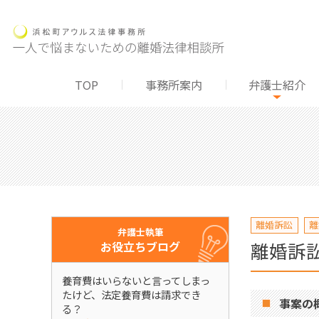
TOP
事務所案内
弁護士紹介
離婚訴訟
離
弁護士執筆
離婚訴
お役立ちブログ
養育費はいらないと言ってしまっ
たけど、法定養育費は請求でき
事案の
る？