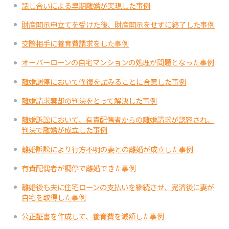
話し合いによる早期離婚が実現した事例
財産開示申立てを受けた後、財産開示をせずに終了した事例
交際相手に養育費請求をした事例
オーバーローンの自宅マンションの処理が問題となった事例
離婚調停において修復を試みることに合意した事例
離婚請求棄却の判決をとって解決した事例
離婚訴訟において、有責配偶者からの離婚請求が認容され、
判決で離婚が成立した事例
離婚訴訟により行方不明の妻との離婚が成立した事例
有責配偶者が調停で離婚できた事例
離婚後も夫に住宅ローンの支払いを継続させ、完済後に妻が
自宅を取得した事例
公正証書を作成して、養育費を減額した事例