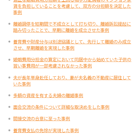
賃を負担していることを考慮して、双方の分担額を決定した
事例
離婚調停を短期間で不成立として打ち切り、離婚訴訟提起に
踏み切ったことで、早期に離婚を成立させた事例
養育費や財産分与は別途協議として、先行して離婚のみ成立
させ、早期離婚を実現した事例
婚姻費用分担金の算定において同居中から始めていた子供の
習い事費用が一部考慮されなかった事例
夫が長年単身赴任しており、妻が夫名義の不動産に居住して
いた事例
多額の資産を有する夫婦の離婚事例
面会交流の条件について詳細な取決めをした事例
間接交流の合意に至った事例
養育費支払の免除が実現した事例