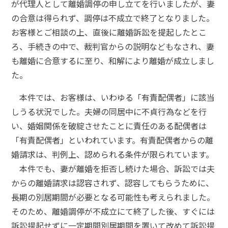
が代理人として離婚調停の申し立てを行いましたが、妻
の合意は得られず、調停は不成立で終了となりました。
お客様とご相談の上、直後に離婚訴訟を提起したとこ
ろ、手続きの中で、裁判官からの説明などもなされ、妻
も離婚に合意するに至り、和解により離婚が成立しまし
た。
本件では、お客様は、いわゆる「有責配偶者」に該当
しうる状況でした。夫婦の同居中に不貞行為などを行
い、婚姻関係を破綻させたことに責任のある配偶者は
「有責配偶者」といわれています。有責配偶者からの離
婚請求は、判例上、認められる条件が限られています。
本件でも、妻が離婚を拒否し続けた場合、訴訟では夫
からの離婚請求は認容されず、認容してもらうために、
長期の別居期間が必要となる可能性も考えられました。
そのため、離婚調停が不成立にて終了した後、すぐには
訴訟提起せずに一定期間別居期間を置いて改めて訴訟提