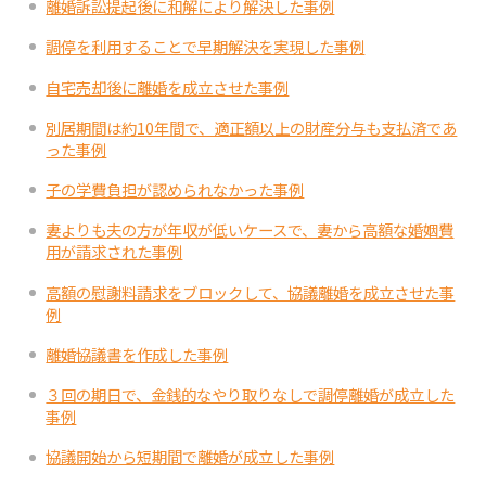
離婚訴訟提起後に和解により解決した事例
調停を利用することで早期解決を実現した事例
自宅売却後に離婚を成立させた事例
別居期間は約10年間で、適正額以上の財産分与も支払済であ
った事例
子の学費負担が認められなかった事例
妻よりも夫の方が年収が低いケースで、妻から高額な婚姻費
用が請求された事例
高額の慰謝料請求をブロックして、協議離婚を成立させた事
例
離婚協議書を作成した事例
３回の期日で、金銭的なやり取りなしで調停離婚が成立した
事例
協議開始から短期間で離婚が成立した事例