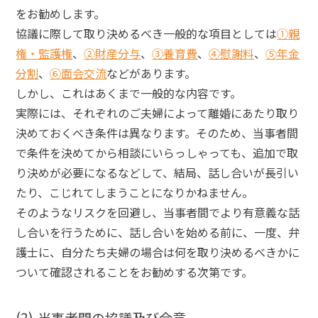
をお勧めします。
協議に際して取り決めるべき一般的な項目としては
①親
権・監護権
、
②財産分与
、
③養育費
、
④慰謝料
、
⑤年金
分割
、
⑥面会交流
などがあります。
しかし、これはあくまで一般的な内容です。
実際には、それぞれのご夫婦によって離婚にあたり取り
決めておくべき条件は異なります。そのため、当事者間
で条件を決めてから相談にいらっしゃっても、追加で取
り決めが必要になるなどして、結局、話し合いが長引い
たり、こじれてしまうことになりかねません。
そのようなリスクを回避し、当事者間でより有意義な話
し合いを行うために、話し合いを始める前に、一度、弁
護士に、自分たち夫婦の場合は何を取り決めるべきかに
ついて確認されることをお勧めする次第です。
当事者間の協議及び合意