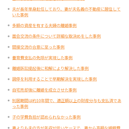
夫が長年単身赴任しており、妻が夫名義の不動産に居住して
いた事例
多額の資産を有する夫婦の離婚事例
面会交流の条件について詳細な取決めをした事例
間接交流の合意に至った事例
養育費支払の免除が実現した事例
離婚訴訟提起後に和解により解決した事例
調停を利用することで早期解決を実現した事例
自宅売却後に離婚を成立させた事例
別居期間は約10年間で、適正額以上の財産分与も支払済であ
った事例
子の学費負担が認められなかった事例
妻よりも夫の方が年収が低いケースで、妻から高額な婚姻費