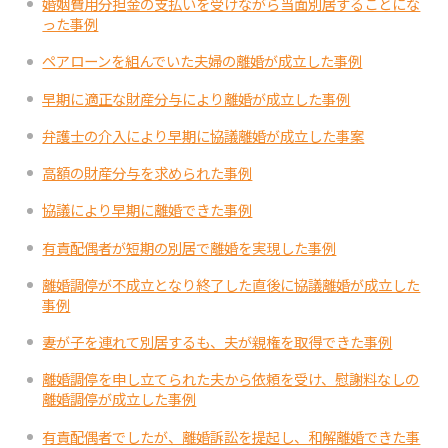
婚姻費用分担金の支払いを受けながら当面別居することにな
った事例
ペアローンを組んでいた夫婦の離婚が成立した事例
早期に適正な財産分与により離婚が成立した事例
弁護士の介入により早期に協議離婚が成立した事案
高額の財産分与を求められた事例
協議により早期に離婚できた事例
有責配偶者が短期の別居で離婚を実現した事例
離婚調停が不成立となり終了した直後に協議離婚が成立した
事例
妻が子を連れて別居するも、夫が親権を取得できた事例
離婚調停を申し立てられた夫から依頼を受け、慰謝料なしの
離婚調停が成立した事例
有責配偶者でしたが、離婚訴訟を提起し、和解離婚できた事