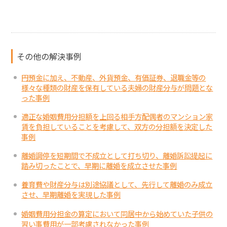
その他の解決事例
円預金に加え、不動産、外貨預金、有価証券、退職金等の
様々な種類の財産を保有している夫婦の財産分与が問題とな
った事例
適正な婚姻費用分担額を上回る相手方配偶者のマンション家
賃を負担していることを考慮して、双方の分担額を決定した
事例
離婚調停を短期間で不成立として打ち切り、離婚訴訟提起に
踏み切ったことで、早期に離婚を成立させた事例
養育費や財産分与は別途協議として、先行して離婚のみ成立
させ、早期離婚を実現した事例
婚姻費用分担金の算定において同居中から始めていた子供の
習い事費用が一部考慮されなかった事例