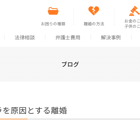
お金の
お困りの種類
離婚の方法
子供の
法律相談
弁護士費用
解決事例
離婚を求められた
離婚の方法の選択
親権
離婚したい
協議による離婚
財産
ブログ
裁判所から通知が来た
調停による離婚
婚姻
浮気をした・浮気をされた
裁判による離婚
慰謝
離婚後のトラブル
年金
ラを原因とする離婚
離婚協議書・公正証書を作成したい
面会