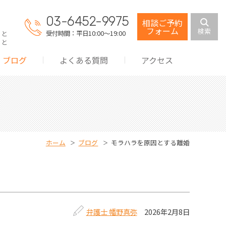
03-6452-9975
相談ご予約
フォーム
検索
受付時間：平日10:00～19:00
こと
こと
ブログ
よくある質問
アクセス
・監護権
分与
費用・養育費
料
ホーム
ブログ
モラハラを原因とする離婚
分割
交流
弁護士 幡野真弥
2026年2月8日