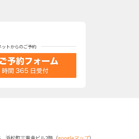
ネットからの
ご予約
ｰ15 浜松町三電舎ビル2階（
googleマップ
）