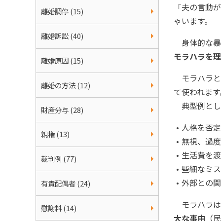
「夫の言動が
離婚調停 (15)
ゃいます。
離婚訴訟 (40)
身体的な暴
モラハラを理
離婚原因 (15)
モラハラと
離婚の方法 (12)
て使われます
典型例とし
財産分与 (28)
人格を否定
親権 (13)
無視、過度
生活費を渡
裁判例 (77)
些細なミス
外部との関
有責配偶者 (24)
モラハラは
慰謝料 (14)
大な事由
（民