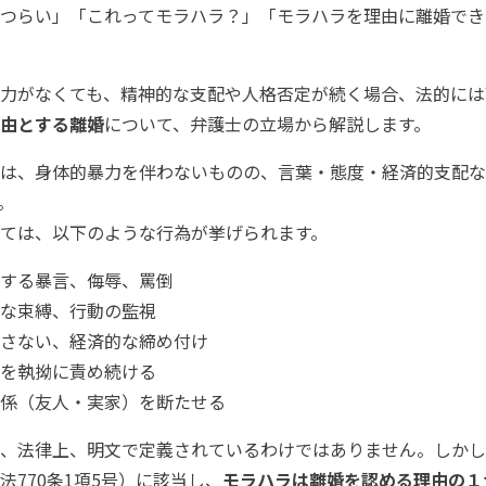
つらい」「これってモラハラ？」「モラハラを理由に離婚でき
力がなくても、精神的な支配や人格否定が続く場合、法的には
由とする離婚
について、弁護士の立場から解説します。
は、身体的暴力を伴わないものの、言葉・態度・経済的支配な
。
ては、以下のような行為が挙げられます。
する暴言、侮辱、罵倒
な束縛、行動の監視
さない、経済的な締め付け
を執拗に責め続ける
係（友人・実家）を断たせる
、法律上、明文で定義されているわけではありません。しかし
法770条1項5号）に該当し、
モラハラは離婚を認める理由の１