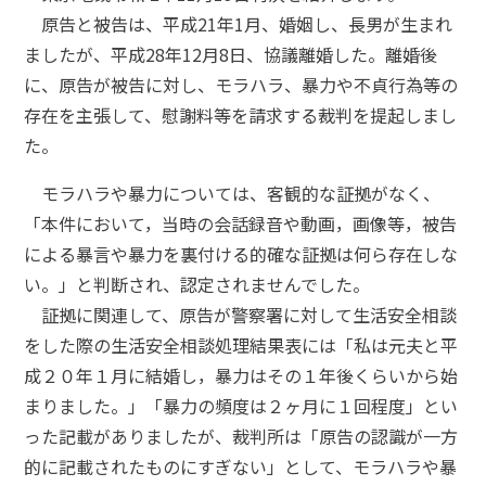
原告と被告は、平成21年1月、婚姻し、長男が生まれ
ましたが、平成28年12月8日、協議離婚した。離婚後
に、原告が被告に対し、モラハラ、暴力や不貞行為等の
存在を主張して、慰謝料等を請求する裁判を提起しまし
た。
モラハラや暴力については、客観的な証拠がなく、
「本件において，当時の会話録音や動画，画像等，被告
による暴言や暴力を裏付ける的確な証拠は何ら存在しな
い。」と判断され、認定されませんでした。
証拠に関連して、原告が警察署に対して生活安全相談
をした際の生活安全相談処理結果表には「私は元夫と平
成２０年１月に結婚し，暴力はその１年後くらいから始
まりました。」「暴力の頻度は２ヶ月に１回程度」とい
った記載がありましたが、裁判所は「原告の認識が一方
的に記載されたものにすぎない」として、モラハラや暴